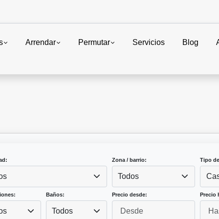
s
Arrendar
Permutar
Servicios
Blog
ad:
Zona / barrio:
Tipo d
os
Todos
Ca
iones:
Baños:
Precio desde:
Precio 
os
Todos