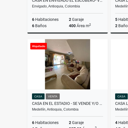
CASA EN ENVIGADO EL ESCOBERO- VENDE Y/O ARRIENDA
Envigado, Antioquia, Colombia
Medellín
6
Habitaciones
2
Garaje
5
Habit
2
6
Baños
400
Área m
2
Baño
Venta
Arrendar
Alquilado
$3.800.000.000
$15.000.000
CASA
VENTA
CASA
CASA EN EL ESTADIO - SE VENDE Y/O ARRIENDA
Medellín, Antioquia, Colombia
Medellín
6
Habitaciones
2
Garaje
4
Habit
2