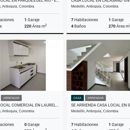
CASA LOCAL EN PARQUES DEL RIO - EN ARRIENDO
, Antioquia, Colombia
Medellín, Antioquia, Colombia
aciones
1
Garaje
7
Habitaciones
1
Garaje
2
s
220
Área m
4
Baños
270
Área m
Arrendar
A
$13.000.000
$12
ARRENDAR
CASA
ARRENDAR
CASA LOCAL COMERCIAL EN LAURELES - EN ARRIENDO
, Antioquia, Colombia
Medellín, Antioquia, Colombia
aciones
0
Garaje
7
Habitaciones
1
Garaje
2