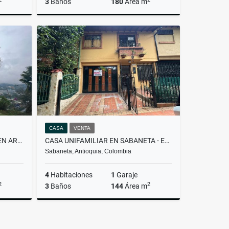
3
Baños
180
Área m
rrendar
Venta
Arrendar
.000.000
$880.000.000
$5.500.000
CASA
VENTA
CASA FINCA EN LA ESTRELLA - EN ARRIENDO
CASA UNIFAMILIAR EN SABANETA - EN ARRIENDO Y/O VENTA
Sabaneta, Antioquia, Colombia
4
Habitaciones
1
Garaje
2
2
3
Baños
144
Área m
rrendar
Venta
Arrendar
.990.000
$1.150.000.000
$4.500.000