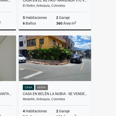
CASA LOCAL EN CALASANZ- EN ARRIENDO
CASA EN EL RETIRO- ARRIENDA Y/O VENTA
El Retiro, Antioquia, Colombia
5
Habitaciones
2
Garaje
2
2
6
Baños
360
Área m
rrendar
Venta
Arrendar
.000.000
$2.200.000.000
$10.000.000
CASA
VENTA
SE ARRIENDA CASA LOCAL EN SANTA MONICA
CASA EN BELÉN LA NUBIA - SE VENDE Y/O ARRIENDA
Medellín, Antioquia, Colombia
4
Habitaciones
2
Garaje
2
2