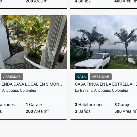
s
200
Área m
4
Baños
400
Área m
Arrendar
A
$7.000.000
$6
ARRENDAR
CASA
ARRENDAR
SE ARRIENDA CASA LOCAL EN SIMÓN BOLÍVAR
, Antioquia, Colombia
La Estrella, Antioquia, Colombia
aciones
1
Garaje
3
Habitaciones
8
Garaje
2
s
200
Área m
3
Baños
500
Área m
Arrendar
A
$5.000.000
$4