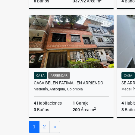
6
Baños
337.92
Área m
4
Baño
Venta
Arrendar
$2.500.000.000
$8.500.000
CASA
ARRENDAR
CASA
CASA BELEN FATIMA - EN ARRIENDO
Medellín, Antioquia, Colombia
Medellín
4
Habitaciones
1
Garaje
4
Habit
2
3
Baños
200
Área m
3
Baño
Arrendar
Siguiente
1
2
»
$5.500.000