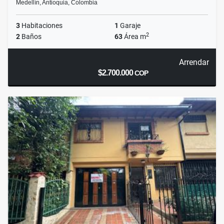
Medellín, Antioquia, Colombia
3
Habitaciones
1
Garaje
2
2
Baños
63
Área m
Arrendar
$2.700.000
COP