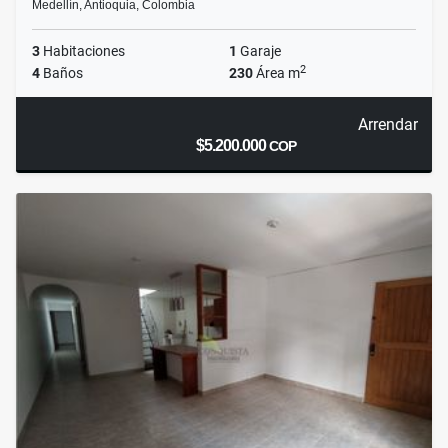
Medellín, Antioquia, Colombia
3
Habitaciones
1
Garaje
2
4
Baños
230
Área m
Arrendar
$5.200.000
COP