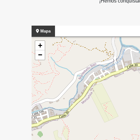
¡Hemos conquistad
Mapa
+
−