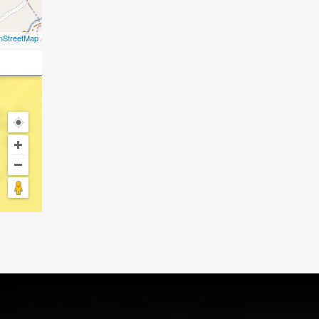
nStreetMap