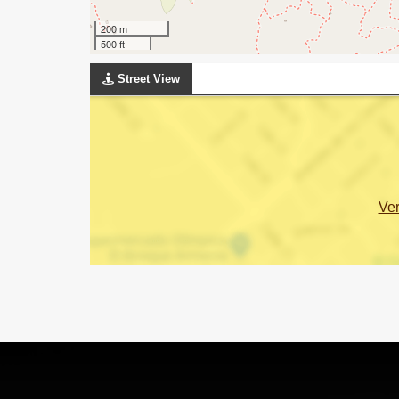
200 m
500 ft
Street View
Ve