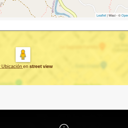
Leaflet
| Wasi - ©
Ope
r Ubicación
en
street view