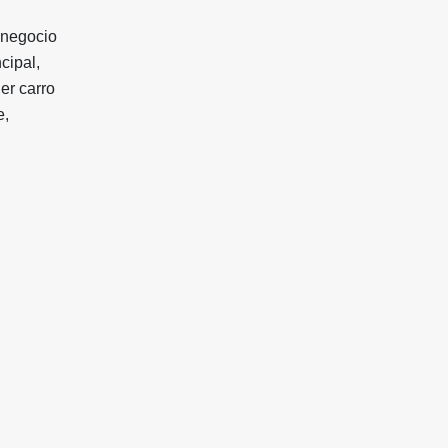
 negocio
cipal,
ner carro
e,