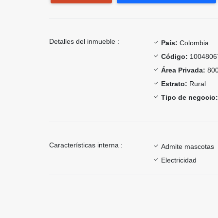
Detalles del inmueble :
País:
Colombia
Código:
1004806
Área Privada:
800
Estrato:
Rural
Tipo de negocio:
Características interna :
Admite mascotas
Electricidad