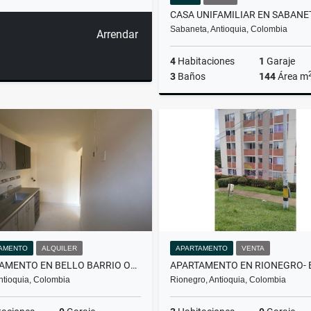
Sabaneta, Antioquia, Colombia
Arrendar
4
Habitaciones
1
Garaje
3
Baños
144
Área m
Venta
A
$1.150.000.000
$4.500.0
AMENTO
ALQUILER
APARTAMENTO
VENTA
APARTAMENTO EN BELLO BARRIO OBRERO - EN ARRIENDO
Antioquia, Colombia
Rionegro, Antioquia, Colombia