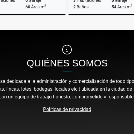
taciones
0
Garaje
3
Habitaciones
0
Garaje
2
2
o
60
Área m
2
Baños
54
Área m
Alquiler
$1.500.000
$220.000.000
QUIÉNES SOMOS
 dedicada a la administración y comercialización de todo tipo
s, fincas, lotes, bodegas, locales etc.) ubicada en la ciudad d
con un equipo de trabajo honesto, comprometido y responsable
Políticas de privacidad