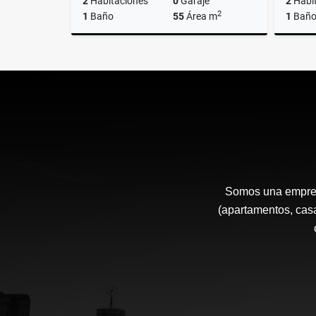
2
Habitaciones
0
Garaje
2
Habi
2
1
Baño
55
Área m
1
Bañ
Alquiler
$1.500.000
Somos una empresa
(apartamentos, casa