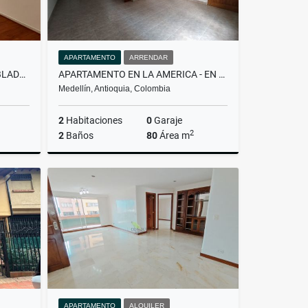
APARTAMENTO
ARRENDAR
APARTAMENTO EN MANILA POBLADO - EN ARRIENDO
APARTAMENTO EN LA AMERICA - EN ARRIENDO
Medellín, Antioquia, Colombia
2
Habitaciones
0
Garaje
2
2
Baños
80
Área m
rendar
Arrendar
$2.600.000
APARTAMENTO
ALQUILER