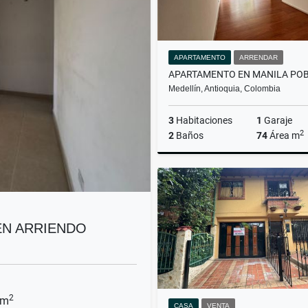
APARTAMENTO
ARRENDAR
Medellín, Antioquia, Colombia
3
Habitaciones
1
Garaje
2
2
Baños
74
Área m
Ar
$3.500.000
EN ARRIENDO
2
 m
CASA
VENTA