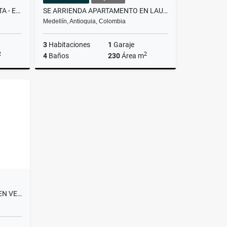
CASA UNIFAMILIAR EN SABANETA - EN ARRIENDO Y/O VENTA
SE ARRIENDA APARTAMENTO EN LAURELES
Medellín, Antioquia, Colombia
3
Habitaciones
1
Garaje
2
2
4
Baños
230
Área m
lquiler
Alquiler
00
$5.200.000
APARTAMENTO EN RIONEGRO- EN VENTA