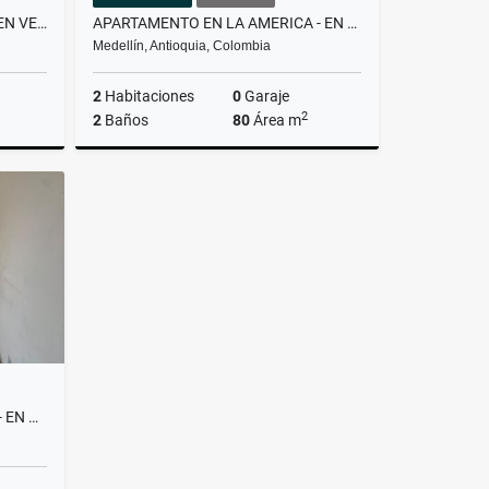
APARTAMENTO EN RIONEGRO- EN VENTA
APARTAMENTO EN LA AMERICA - EN ARRIENDO
Medellín, Antioquia, Colombia
2
Habitaciones
0
Garaje
2
2
Baños
80
Área m
Venta
Arrendar
$2.600.000
APARTAMENTO BELEN MALIBÚ - EN ARRIENDO