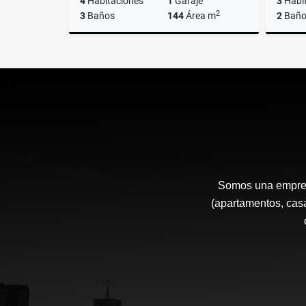
4
Habitaciones
1
Garaje
3
Habi
2
3
Baños
144
Área m
2
Baño
Venta
Arrendar
$1.150.000.000
$4.500.000
Somos una empresa
(apartamentos, casa