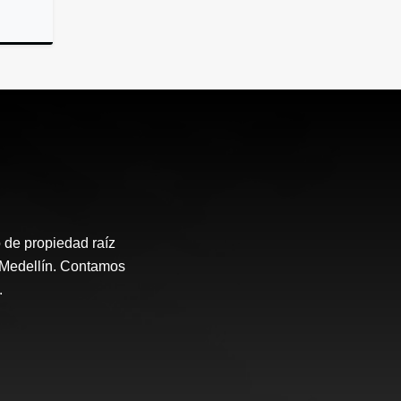
rendar
 de propiedad raíz
e Medellín. Contamos
.