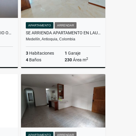
APARTAMENTO
ARRENDAR
APARTAMENTO EN BELLO BARRIO OBRERO - EN ARRIENDO
SE ARRIENDA APARTAMENTO EN LAURELES
Medellín, Antioquia, Colombia
3
Habitaciones
1
Garaje
2
4
Baños
230
Área m
rendar
Arrendar
$5.200.000
APARTAMENTO
ARRENDAR