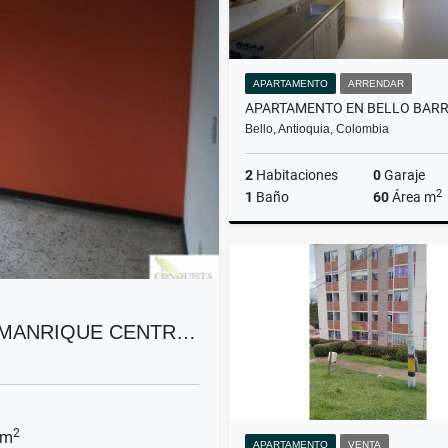
APARTAMENTO
ARRENDAR
Bello, Antioquia, Colombia
2
Habitaciones
0
Garaje
2
1
Baño
60
Área m
Ar
$1.500.000
 MANRIQUE CENTR…
2
 m
APARTAMENTO
VENTA