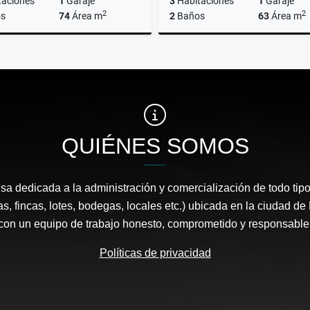
taciones
1
Garaje
3
Habitaciones
1
Garaje
2
2
s
74
Área m
2
Baños
63
Área m
Arrendar
Ar
$3.500.000
$2.700.000
QUIÉNES SOMOS
 dedicada a la administración y comercialización de todo tipo
s, fincas, lotes, bodegas, locales etc.) ubicada en la ciudad d
con un equipo de trabajo honesto, comprometido y responsable
Políticas de privacidad