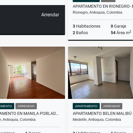
Rionegro, Antioquia, Colombia
Arrendar
3
Habitaciones
0
Garaje
2
2
Baños
54
Área m
$220.000.000
AMENTO
ARRENDAR
APARTAMENTO
ARRENDAR
APARTAMENTO EN MANILA POBLADO - EN ARRIENDO
n, Antioquia, Colombia
Medellín, Antioquia, Colombia