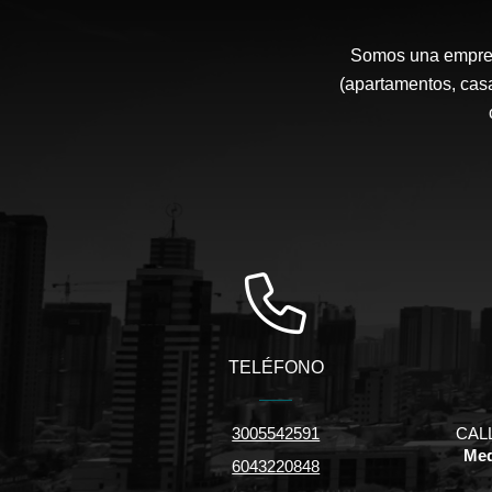
Somos una empresa
(apartamentos, casa
TELÉFONO
3005542591
CALL
Med
6043220848