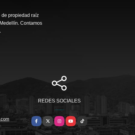
 de propiedad raíz
e Medellín. Contamos
.
REDES SOCIALES
a.com
Facebook
X
Instagram
YouTube
TikTok