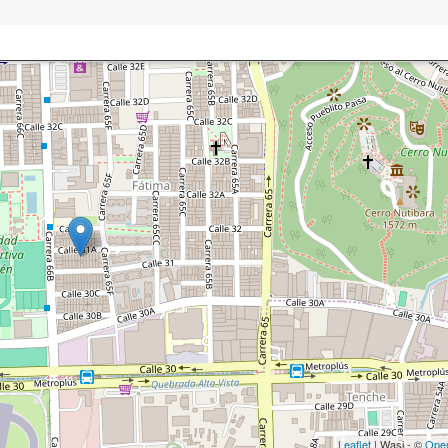
Leaflet
| Wasi - ©
Ope