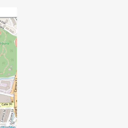
nStreetMap