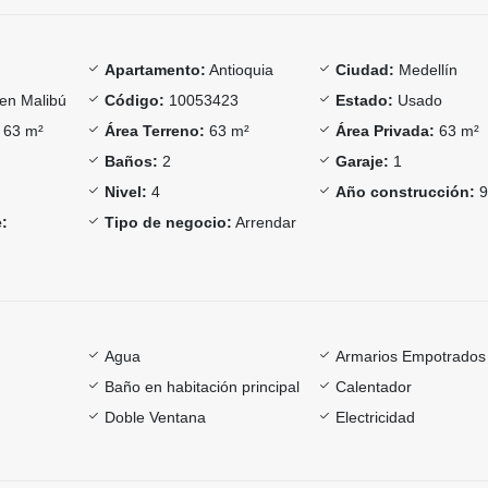
Apartamento:
Antioquia
Ciudad:
Medellín
en Malibú
Código:
10053423
Estado:
Usado
63 m²
Área Terreno:
63 m²
Área Privada:
63 m²
Baños:
2
Garaje:
1
Nivel:
4
Año construcción:
9
:
Tipo de negocio:
Arrendar
Agua
Armarios Empotrados
Baño en habitación principal
Calentador
Doble Ventana
Electricidad