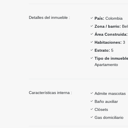
Detalles del inmueble :
País:
Colombia
Zona / barrio:
Bel
Área Construida:
Habitaciones:
3
Estrato:
5
Tipo de inmueble
Apartamento
Características interna :
Admite mascotas
Baño auxiliar
Clósets
Gas domiciliario