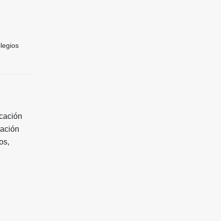
legios
icación
tación
os,