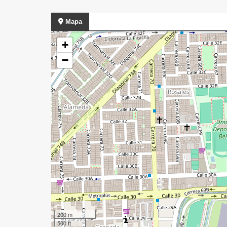
Mapa
+
−
200 m
500 ft