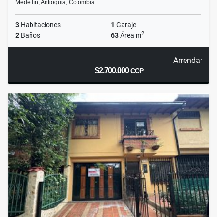
Medellín, Antioquia, Colombia
3
Habitaciones
1
Garaje
2
2
Baños
63
Área m
Arrendar
$2.700.000
COP