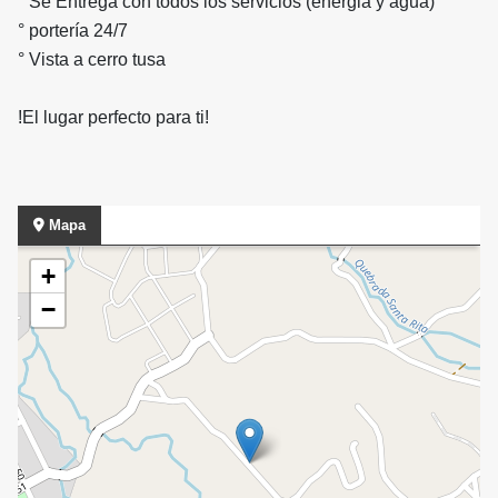
° Se Entrega con todos los servicios (energia y agua)
° portería 24/7
° Vista a cerro tusa
!El lugar perfecto para ti!
Mapa
+
−