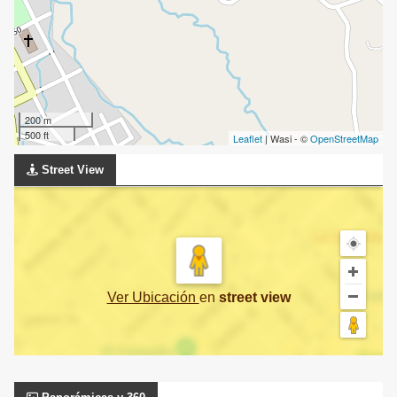
200 m
500 ft
Leaflet
| Wasi - ©
OpenStreetMap
Street View
Ver Ubicación
en
street view