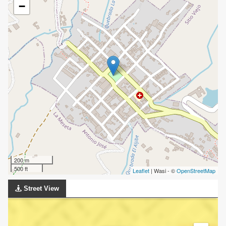
−
200 m
500 ft
Leaflet
| Wasi - ©
OpenStreetMap
Street View