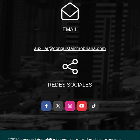
EMAIL
auxiliar@conquistainmobiliaria.com
REDES SOCIALES
Facebook
X
Instagram
YouTube
TikTok
©2026
conquistainmobiliaria.com
, todos los derechos reservados.