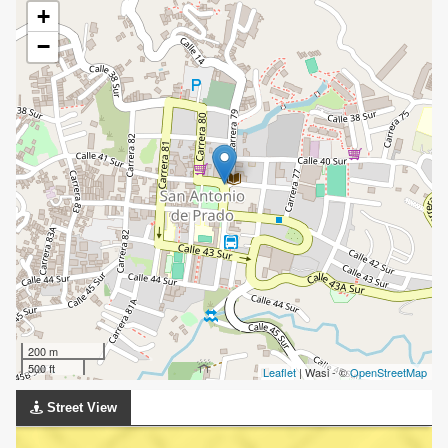
+
−
200 m
500 ft
Leaflet
| Wasi - ©
OpenStreetMap
Street View