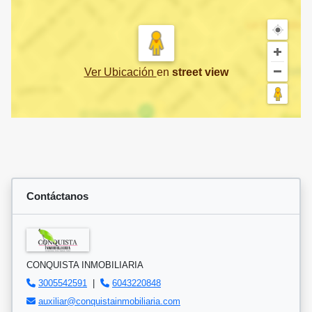
Ver Ubicación
en
street view
Contáctanos
CONQUISTA INMOBILIARIA
3005542591
|
6043220848
auxiliar@conquistainmobiliaria.com