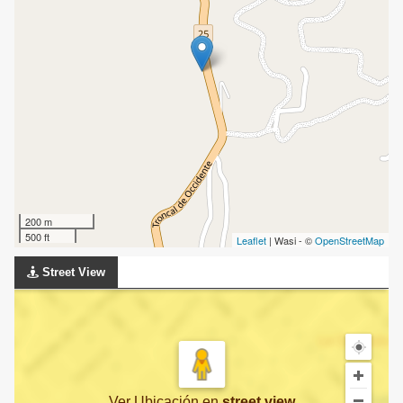
200 m
500 ft
Leaflet
| Wasi - ©
OpenStreetMap
Street View
Ver Ubicación
en
street view