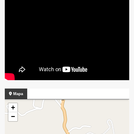
Mapa
+
−