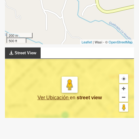
200 m
500 ft
Leaflet
| Wasi - ©
OpenStreetMap
Street View
Ver Ubicación
en
street view