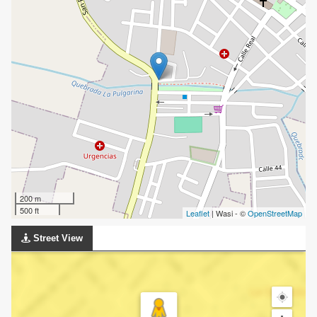
200 m
500 ft
Leaflet
| Wasi - ©
OpenStreetMap
Street View