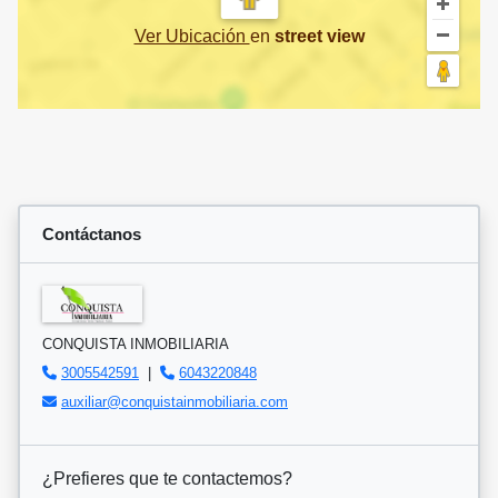
Ver Ubicación
en
street view
Contáctanos
CONQUISTA INMOBILIARIA
3005542591
|
6043220848
auxiliar@conquistainmobiliaria.com
¿Prefieres que te contactemos?