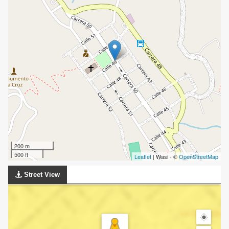
200 m
500 ft
Leaflet
| Wasi - ©
OpenStreetMap
Street View