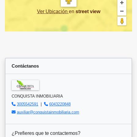
Ver Ubicación
en
street view
Contáctanos
CONQUISTA INMOBILIARIA
3005542591
|
6043220848
auxiliar@conquistainmobiliaria.com
¿Prefieres que te contactemos?