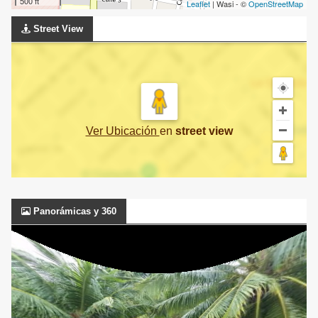
500 ft
Leaflet
| Wasi - ©
OpenStreetMap
Street View
Ver Ubicación
en
street view
Panorámicas y 360