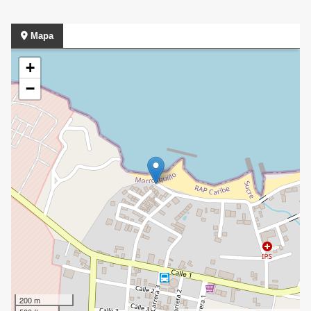
Mapa
+
−
200 m