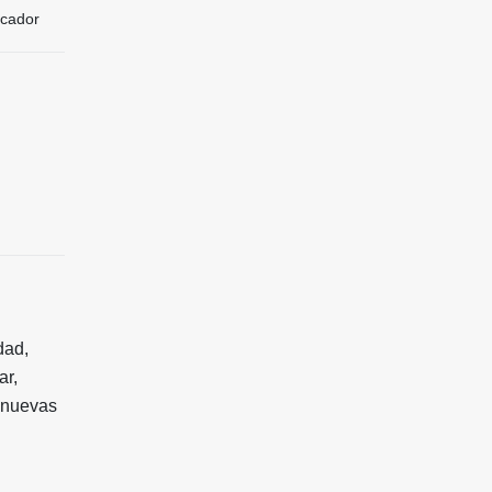
icador
dad,
ar,
y nuevas