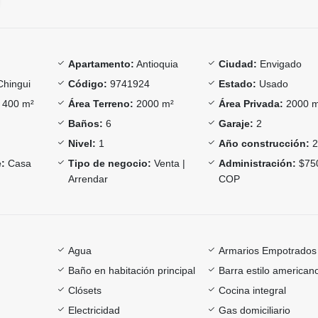
Apartamento:
Antioquia
Ciudad:
Envigado
Chingui
Código:
9741924
Estado:
Usado
400 m²
Área Terreno:
2000 m²
Área Privada:
2000 
Baños:
6
Garaje:
2
Nivel:
1
Año construcción:
2
:
Casa
Tipo de negocio:
Venta |
Administración:
$75
Arrendar
COP
Agua
Armarios Empotrados
Baño en habitación principal
Barra estilo american
Clósets
Cocina integral
Electricidad
Gas domiciliario