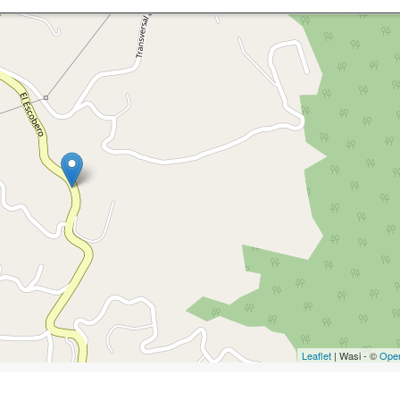
Leaflet
| Wasi - ©
Ope