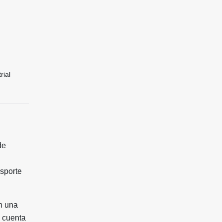
rial
de
nsporte
en una
, cuenta