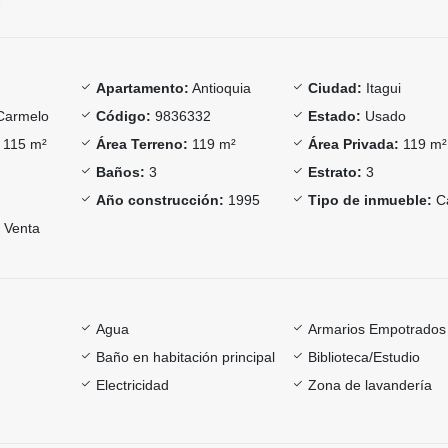
Apartamento:
Antioquia
Ciudad:
Itagui
Carmelo
Código:
9836332
Estado:
Usado
115 m²
Área Terreno:
119 m²
Área Privada:
119 m²
Baños:
3
Estrato:
3
Año construcción:
1995
Tipo de inmueble:
C
Venta
Agua
Armarios Empotrados
Baño en habitación principal
Biblioteca/Estudio
Electricidad
Zona de lavandería