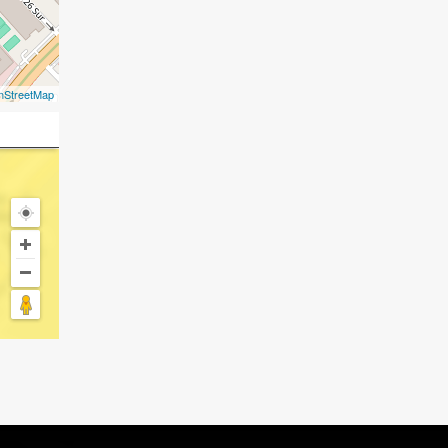
nStreetMap