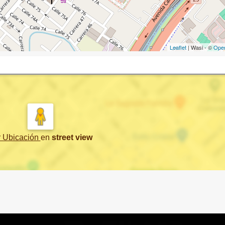
Leaflet
| Wasi - ©
Ope
r Ubicación
en
street view