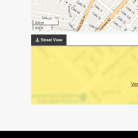
200 m
500 ft
Street View
Ve