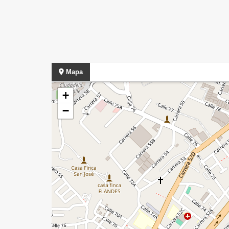
Mapa
+
−