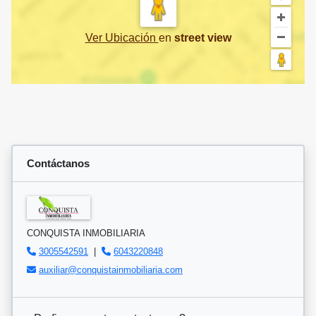
Ver Ubicación
en
street view
Contáctanos
CONQUISTA INMOBILIARIA
3005542591
|
6043220848
auxiliar@conquistainmobiliaria.com