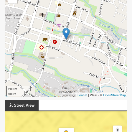
200 m
500 ft
Leaflet
| Wasi - ©
OpenStreetMap
Street View