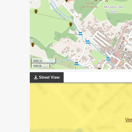
200 m
500 ft
Street View
Ve