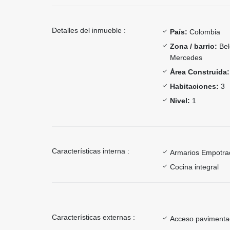
Detalles del inmueble :
País:
Colombia
Zona / barrio:
Bel
Mercedes
Área Construida:
Habitaciones:
3
Nivel:
1
Características interna :
Armarios Empotra
Cocina integral
Características externas :
Acceso paviment