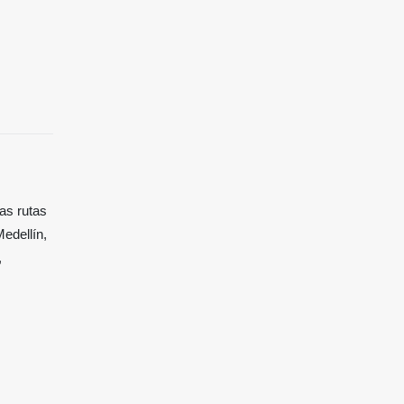
as rutas
Medellín,
,