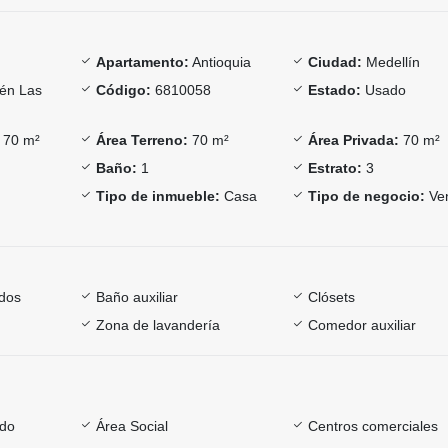
Apartamento:
Antioquia
Ciudad:
Medellín
én Las
Código:
6810058
Estado:
Usado
70 m²
Área Terreno:
70 m²
Área Privada:
70 m²
Baño:
1
Estrato:
3
Tipo de inmueble:
Casa
Tipo de negocio:
Ve
dos
Baño auxiliar
Clósets
Zona de lavandería
Comedor auxiliar
ado
Área Social
Centros comerciales