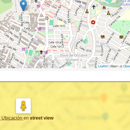
Leaflet
| Wasi - ©
Ope
r Ubicación
en
street view