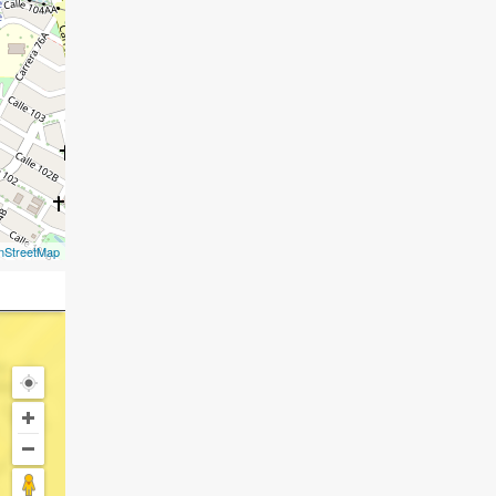
nStreetMap