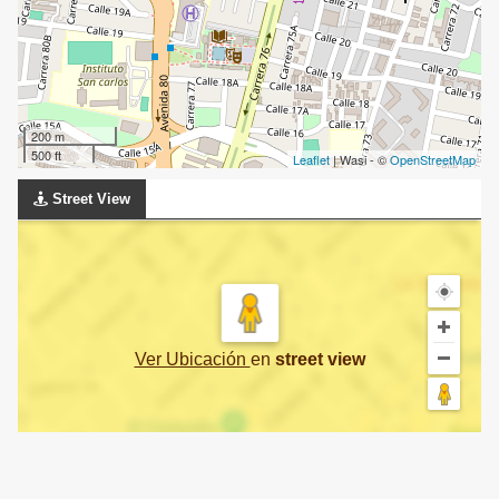
200 m
500 ft
Leaflet
| Wasi - ©
OpenStreetMap
Street View
Ver Ubicación
en
street view