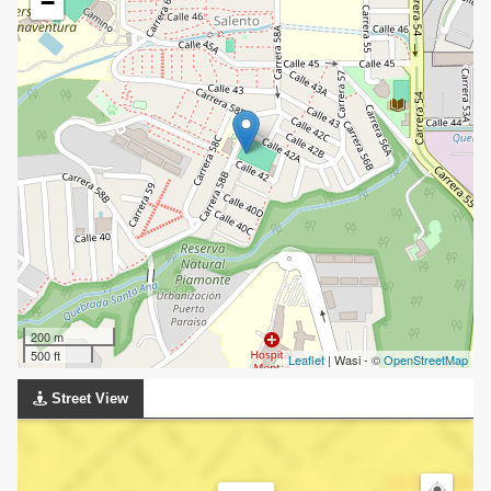
−
200 m
500 ft
Leaflet
| Wasi - ©
OpenStreetMap
Street View