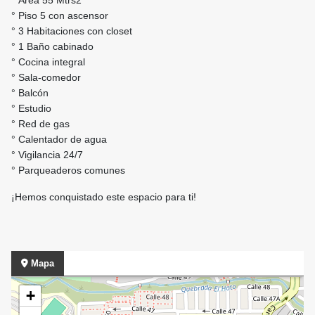
° Área 55 Mtrs2
° Piso 5 con ascensor
° 3 Habitaciones con closet
° 1 Baño cabinado
° Cocina integral
° Sala-comedor
° Balcón
° Estudio
° Red de gas
° Calentador de agua
° Vigilancia 24/7
° Parqueaderos comunes
¡Hemos conquistado este espacio para ti!
Mapa
+