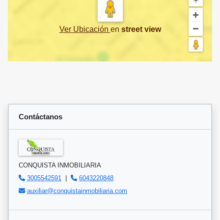
Ver Ubicación
en
street view
Contáctanos
CONQUISTA INMOBILIARIA
3005542591
|
6043220848
auxiliar@conquistainmobiliaria.com