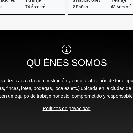
taciones
1
Garaje
3
Habitaciones
1
Garaje
2
2
s
74
Área m
2
Baños
63
Área m
Arrendar
Ar
$3.500.000
$2.700.000
QUIÉNES SOMOS
 dedicada a la administración y comercialización de todo tipo
s, fincas, lotes, bodegas, locales etc.) ubicada en la ciudad d
con un equipo de trabajo honesto, comprometido y responsable
Políticas de privacidad