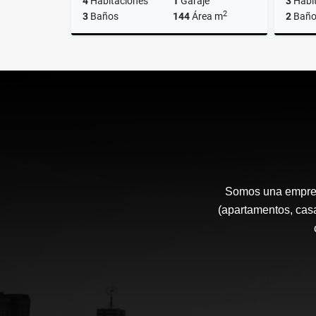
4
Habitaciones
1
Garaje
3
Habi
2
3
Baños
144
Área m
2
Baño
Venta
Arrendar
$1.150.000.000
$4.500.000
Somos una empresa
(apartamentos, casa