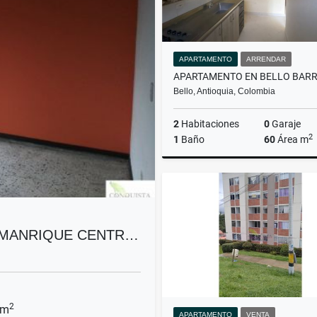
APARTAMENTO
ARRENDAR
Bello, Antioquia, Colombia
2
Habitaciones
0
Garaje
2
1
Baño
60
Área m
Ar
$1.500.000
 MANRIQUE CENTR…
2
 m
APARTAMENTO
VENTA