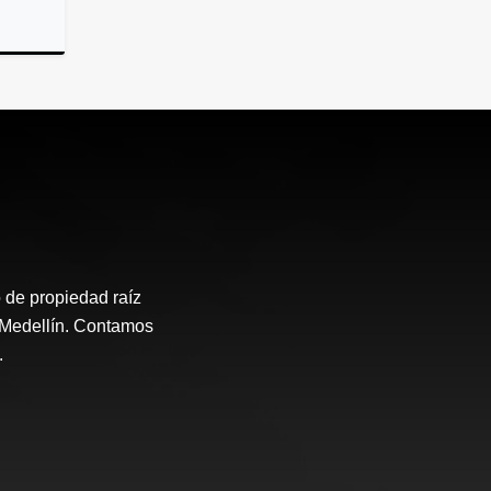
rendar
 de propiedad raíz
e Medellín. Contamos
.