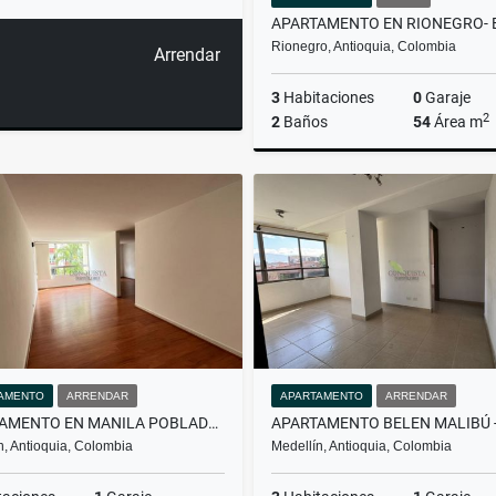
Rionegro, Antioquia, Colombia
Arrendar
3
Habitaciones
0
Garaje
2
2
Baños
54
Área m
$220.000.000
AMENTO
ARRENDAR
APARTAMENTO
ARRENDAR
APARTAMENTO EN MANILA POBLADO - EN ARRIENDO
n, Antioquia, Colombia
Medellín, Antioquia, Colombia