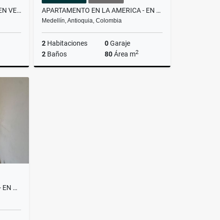
APARTAMENTO EN RIONEGRO- EN VENTA
APARTAMENTO EN LA AMERICA - EN ARRIENDO
Medellín, Antioquia, Colombia
2
Habitaciones
0
Garaje
2
2
Baños
80
Área m
Venta
Arrendar
$2.600.000
APARTAMENTO BELEN MALIBÚ - EN ARRIENDO