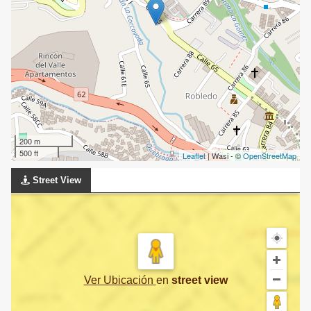
200 m
500 ft
Leaflet
| Wasi - ©
OpenStreetMap
Street View
Ver Ubicación
en
street view