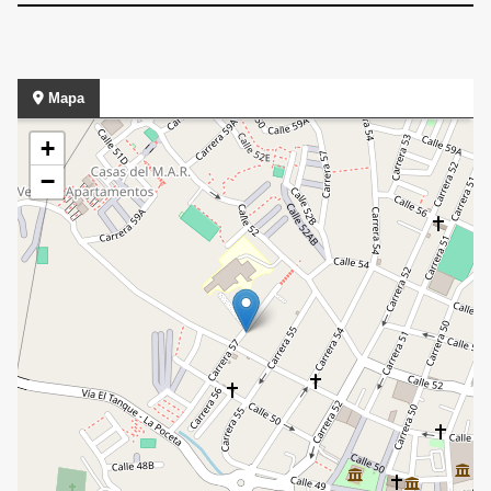
Mapa
+
−