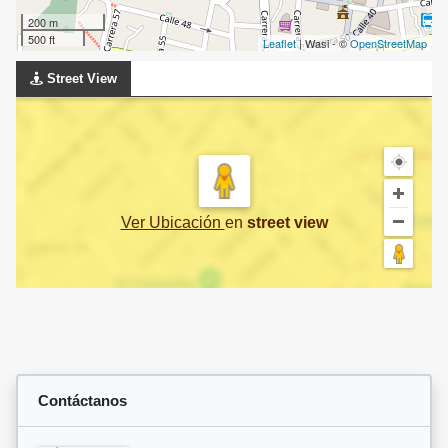
200 m
500 ft
Leaflet
| Wasi - ©
OpenStreetMap
Street View
Ver Ubicación
en
street view
Contáctanos