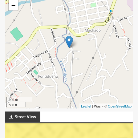
−
200 m
500 ft
Leaflet
| Wasi - ©
OpenStreetMap
Street View