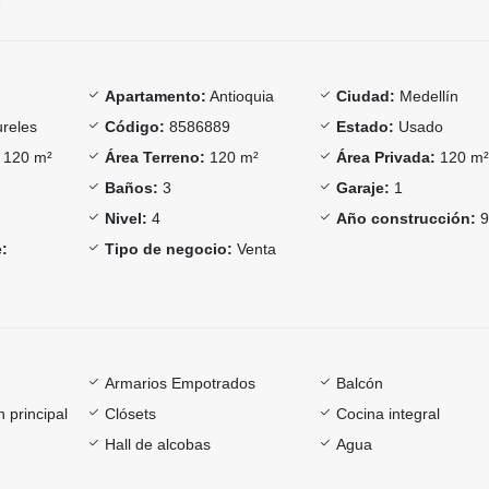
Apartamento:
Antioquia
Ciudad:
Medellín
reles
Código:
8586889
Estado:
Usado
120 m²
Área Terreno:
120 m²
Área Privada:
120 m
Baños:
3
Garaje:
1
Nivel:
4
Año construcción:
9
:
Tipo de negocio:
Venta
Armarios Empotrados
Balcón
 principal
Clósets
Cocina integral
Hall de alcobas
Agua