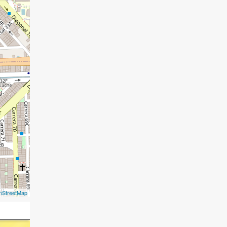
nStreetMap