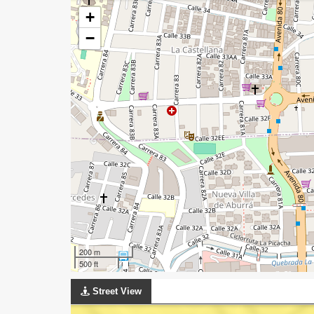
+
−
200 m
500 ft
Street View