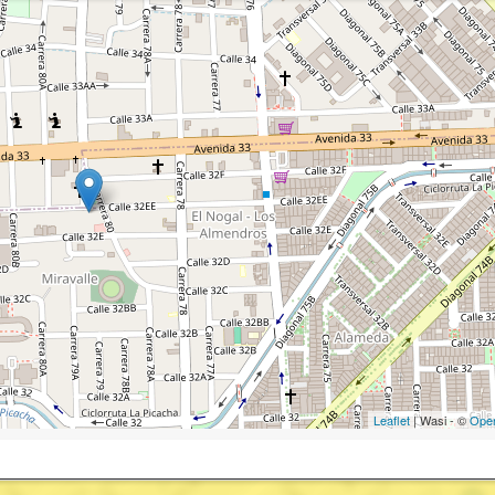
Leaflet
| Wasi - ©
Ope