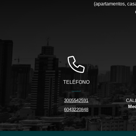
(apartamentos, casa
TELÉFONO
3005542591
CALL
Med
6043220848