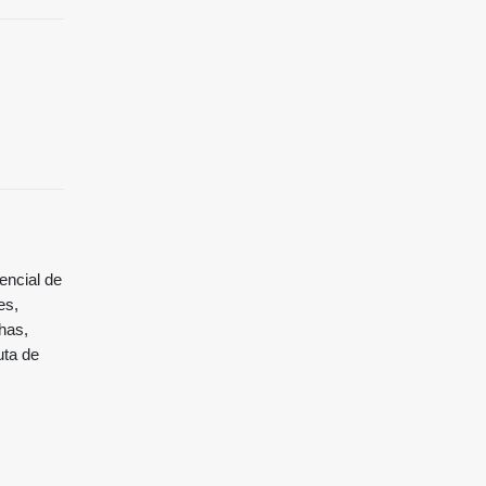
encial de
es,
has,
uta de