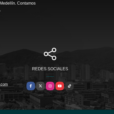
e Medellín. Contamos
.
REDES SOCIALES
a.com
Facebook
X
Instagram
YouTube
TikTok