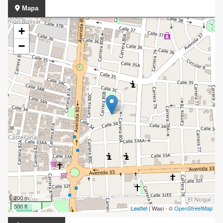
Mapa
+
−
200 m
500 ft
Leaflet
| Wasi - ©
OpenStreetMap