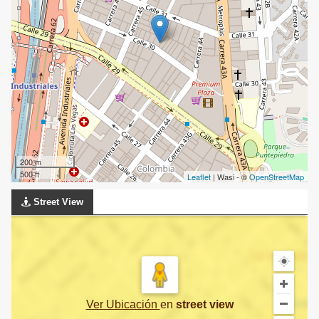
200 m
500 ft
Leaflet
| Wasi - ©
OpenStreetMap
Street View
Ver Ubicación
en
street view