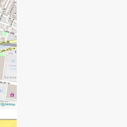
nStreetMap