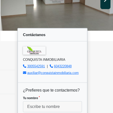
Contáctanos
CONQUISTA INMOBILIARIA
3005542591
|
6043220848
auxiliar@conquistainmobiliaria.com
¿Prefieres que te contactemos?
*
Tu nombre