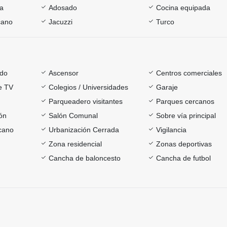
ía
Adosado
Cocina equipada
cano
Jacuzzi
Turco
ado
Ascensor
Centros comerciales
e TV
Colegios / Universidades
Garaje
Parqueadero visitantes
Parques cercanos
ón
Salón Comunal
Sobre vía principal
rcano
Urbanización Cerrada
Vigilancia
Zona residencial
Zonas deportivas
Cancha de baloncesto
Cancha de futbol