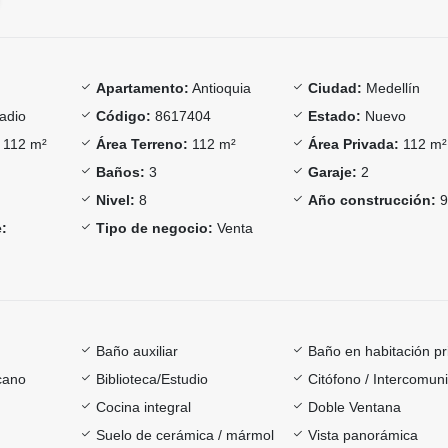
Apartamento:
Antioquia
Ciudad:
Medellín
adio
Código:
8617404
Estado:
Nuevo
112 m²
Área Terreno:
112 m²
Área Privada:
112 m²
Baños:
3
Garaje:
2
Nivel:
8
Año construcción:
9
:
Tipo de negocio:
Venta
Baño auxiliar
Baño en habitación pr
cano
Biblioteca/Estudio
Citófono / Intercomun
Cocina integral
Doble Ventana
Suelo de cerámica / mármol
Vista panorámica