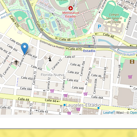
Leaflet
| Wasi - ©
Ope