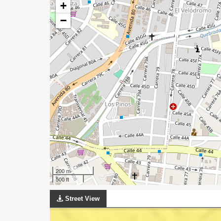
+
−
200 m
500 ft
Street View