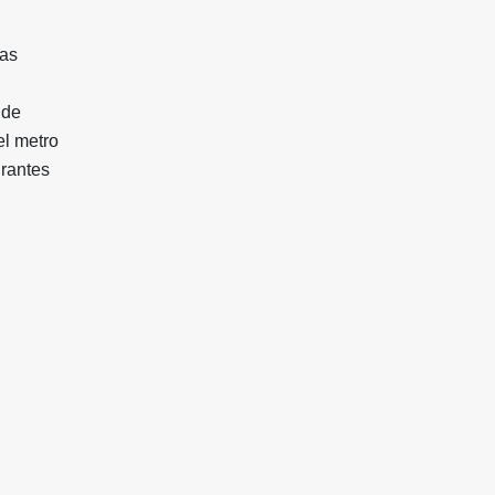
has
 de
el metro
urantes