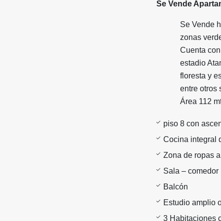
Se Vende Aparta
Se Vende he
zonas verde
Cuenta con 
estadio Ata
floresta y e
entre otros 
Área 112 m
piso 8 con asce
Cocina integral 
Zona de ropas a
Sala – comedor
Balcón
Estudio amplio o
3 Habitaciones 