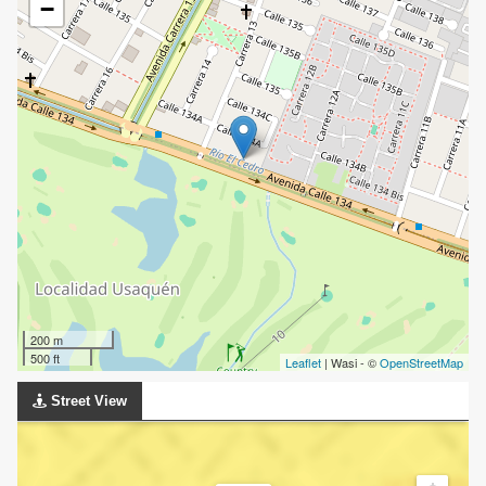
−
200 m
500 ft
Leaflet
| Wasi - ©
OpenStreetMap
Street View