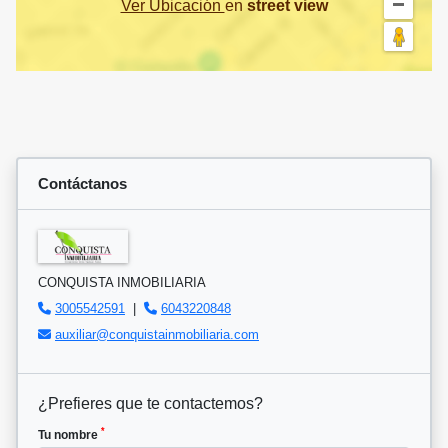
Ver Ubicación
en
street view
Contáctanos
CONQUISTA INMOBILIARIA
3005542591
|
6043220848
auxiliar@conquistainmobiliaria.com
¿Prefieres que te contactemos?
*
Tu nombre