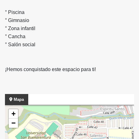
° Piscina
° Gimnasio
° Zona infantil
° Cancha
° Salón social
¡Hemos conquistado este espacio para ti!
Mapa
+
−