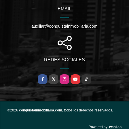
EMAIL
auxiliar@conquistainmobiliaria.com
REDES SOCIALES
Facebook
X
Instagram
YouTube
TikTok
©2026
conquistainmobiliaria.com
, todos los derechos reservados.
wasi.co
Powered by: