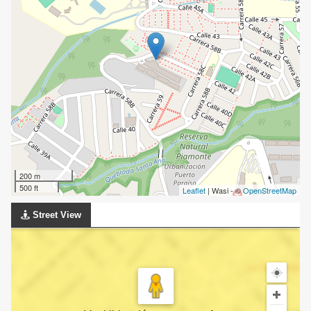
200 m
500 ft
Leaflet
| Wasi - ©
OpenStreetMap
Street View