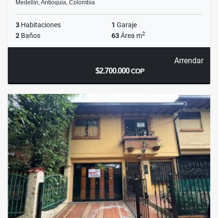
Medellín, Antioquia, Colombia
3
Habitaciones
1
Garaje
2
2
Baños
63
Área m
Arrendar
$2.700.000
COP