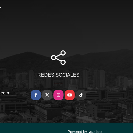
.
REDES SOCIALES
a.com
Facebook
X
Instagram
YouTube
TikTok
wasi.co
Powered by: