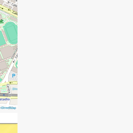
nStreetMap