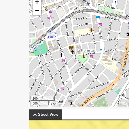
+
−
200 m
500 ft
Street View