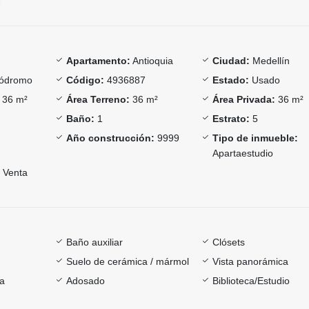
Apartamento:
Antioquia
Ciudad:
Medellín
ódromo
Código:
4936887
Estado:
Usado
36 m²
Área Terreno:
36 m²
Área Privada:
36 m²
Baño:
1
Estrato:
5
Año construcción:
9999
Tipo de inmueble:
Apartaestudio
Venta
Baño auxiliar
Clósets
Suelo de cerámica / mármol
Vista panorámica
ía
Adosado
Biblioteca/Estudio