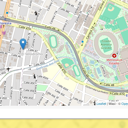
Leaflet
| Wasi - ©
Ope