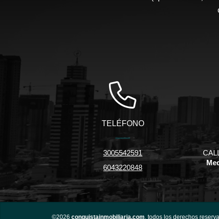
TELÉFONO
3005542591
CALL
Med
6043220848
©2026
conquistainmobiliaria.com
, todos los derechos reserv