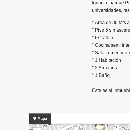
Ignacio, parque Pi
universidades, rest
° Área de 36 Mts
° Piso 5 sin ascen
° Estrato 5
° Cocina semi inte
° Sala comedor am
° 1 Habitación
° 2 Armarios
° 1 Baño
Este es el inmueb
Mapa