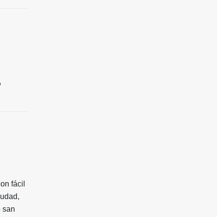
o
on fácil
iudad,
o san