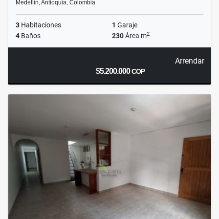
Medellín, Antioquia, Colombia
3
Habitaciones
1
Garaje
2
4
Baños
230
Área m
Arrendar
$5.200.000
COP